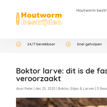
Houtworm bestr
R
24/7 bereikbaar
R
Snel geholpen
Boktor larve: dit is de f
veroorzaakt
door
Peter
|
dec 25, 2025
|
Boktor
,
Eitjes & Larven
|
0 Reac