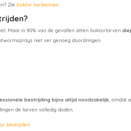
en? Zie
boktor herkennen
.
trijden?
él. Maar in 90% van de gevallen zitten boktorlarven
die
outwormsprays niet ver genoeg doordringen.
essionele bestrijding bijna altijd noodzakelijk
, omdat a
ingen de larven volledig doden.
or bestrijden
.