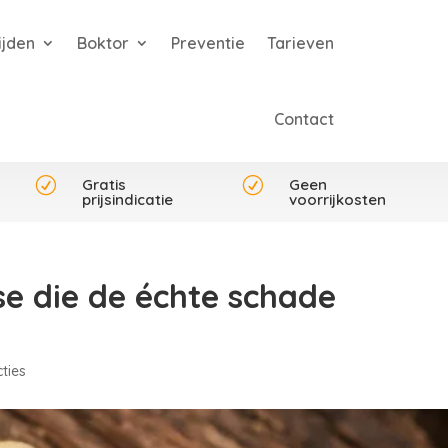
ijden
Boktor
Preventie
Tarieven
Contact
R
Gratis
R
Geen
prijsindicatie
voorrijkosten
ase die de échte schade
ties