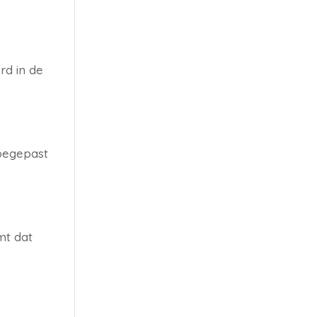
rd in de
toegepast
mt dat